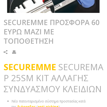
SECUREMME ΠΡΟΣΦΟΡΑ 60
ΕΥΡΩ ΜΑΖΙ ΜΕ
ΤΟΠΟΘΕΤΗΣΗ
SECUREMME
SECURΕMA
P 25SM ΚΙΤ ΑΛΛΑΓΗΣ
ΣΥΝΔΥΑΣΜΟΥ ΚΛΕΙΔΙΩΝ
Νέο πατενταρισμένο σύστημα προστασίας κατά
της
διάρρηξης
(
anti-picking
)